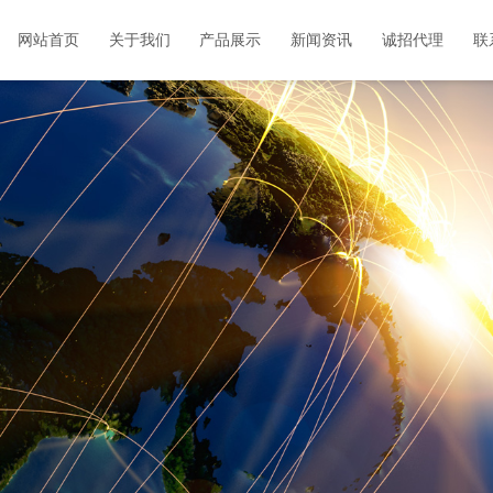
网站首页
关于我们
产品展示
新闻资讯
诚招代理
联
公司简介
企业文化
组织机构
荣誉资质
电缆分支箱/开闭所系列
高压成套开关柜系列
低压成套开关柜系列
箱式变电站系列
变压器系列
公司新闻
技术动态